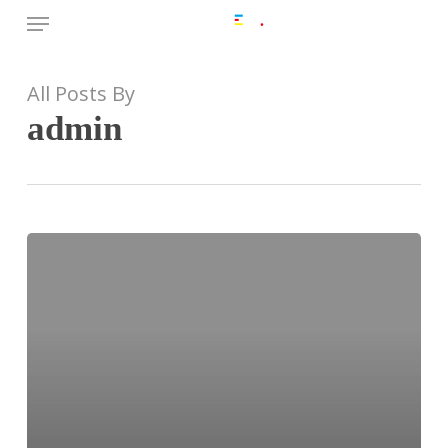
Menu
Skip
to
main
content
All Posts By
admin
Witaj,
świecie!